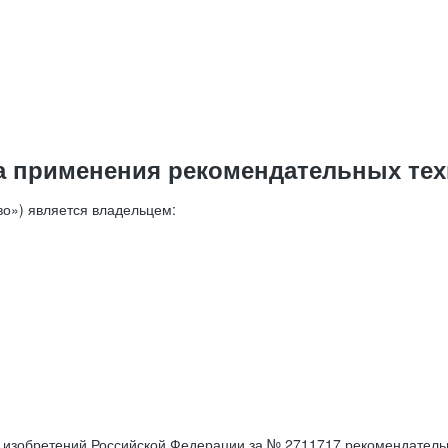
а применения рекомендательных тех
о») является владельцем:
е изобретений Российской Федерации за № 2711717 рекомендатель