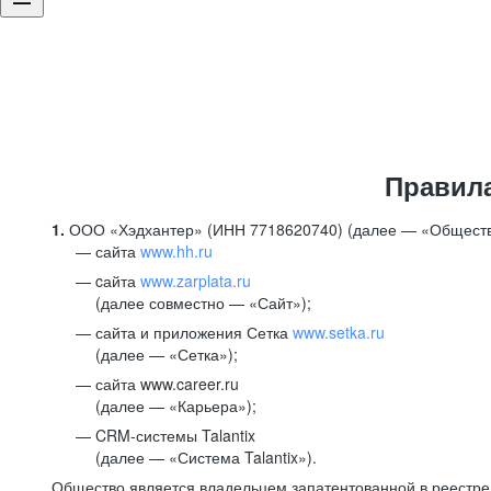
Правил
1.
ООО «Хэдхантер» (ИНН 7718620740) (далее — «Обществ
сайта
www.hh.ru
cайта
www.zarplata.ru
(далее совместно — «Сайт»);
сайта и приложения Сетка
www.setka.ru
(далее — «Сетка»);
сайта www.career.ru
(далее — «Карьера»);
CRM-системы Talantix
(далее — «Система Talantix»).
Общество является владельцем запатентованной в реестр