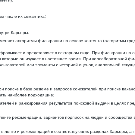
ом числе их семантика;
нутри Карьеры.
еняет алгоритмы фильтрации на основе контента (алгоритмы град
фровывает и представляет в векторном виде. При фильтрации на о
ли которые он изучает в настоящее время. При коллаборативной ф
льзователей или элементы с историей оценок, аналогичной текущ
и поиске в базе резюме и запросов соискателей при поиске вакан
рать наиболее подходящие;
одателей и ранжирования результатов поисковой выдачи в целях п
 ленте рекомендаций, вариантов подписок на людей и сообщества 
 в ленте и рекомендаций в соответствующих разделах Карьеры, а