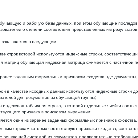
бучающую и рабочую базы данных, при этом обучающие последов
ователей о степени соответствия представленных им результатов 
 заключается в следующем:
ве строк которой используются индексные строки, соответствующ
ия матриц обучающая индексная матрица сжимается с частичной п
аранее заданным формальным признакам сходства, где документы,
ой в качестве исходных данных используются индексные строки д
ователей для документов из обучающей группы;
индексная табличная строка, в которой отдельные ячейки соответ
тствующего признака в поисковом выражении;
ляется один из заранее заданных формальных признаков сходства
ксным строкам которых соответствуют признаки сходства, соотве
е решающей системой из документов, предварительно отобранных 