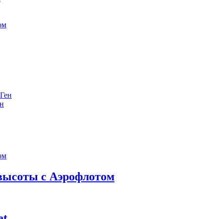
е
ен
 высоты с Аэрофлотом
et